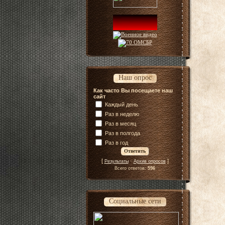
Наш опрос
Как часто Вы посещаете наш
сайт
Каждый день
Раз в неделю
Раз в месяц
Раз в полгода
Раз в год
[
·
]
Результаты
Архив опросов
Всего ответов:
596
Социальные сети