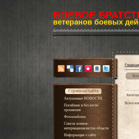
БОЕВОЕ БРАТСТ
ветеранов боевых дей
Главна
Вос
Страницы сайта
Категор
Актуальные НОВОСТИ
Всего к
Погибшие и без вести
пропавшие
Фотоальбомы
Список воинов-
интернационалистов области
Информация о сайте