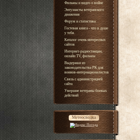
Фильмы и видео о войне
Энтузиасты ветеранского
движения
Форум и статистика
Гостевая книга - что в душе
у тебя.
Каталог очень интересных
сайтов
Интернет-радиостанции,
онлайн TV, фильмы
Выдержки из
законодательства РК для
воинов-интернационалистов
Связь с администрацией
сайта
Умершие ветераны боевых
действий
Метеосводка