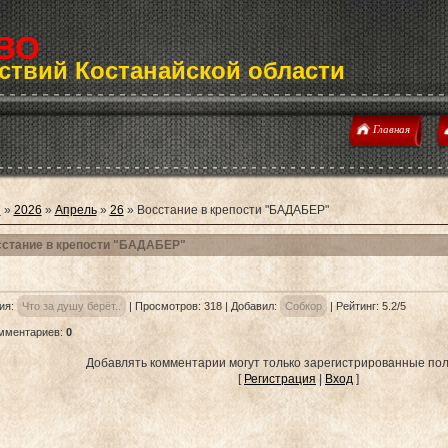
ВО
ствий Костанайской области
Главная
я
»
2026
»
Апрель
»
26
» Восстание в крепости "БАДАБЕР"
стание в крепости "БАДАБЕР"
ия
:
Что за душу берёт..
|
Просмотров
:
318
|
Добавил
:
Собкор
|
Рейтинг
:
5.2
/
5
омментариев
:
0
Добавлять комментарии могут только зарегистрированные пол
[
Регистрация
|
Вход
]